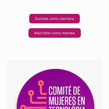
Sumate como mentora
Inscribite como mentee